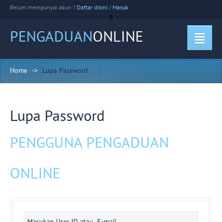
Belum mempunyai akun ?
Daftar disini
/
Masuk
PENGADUAN
ONLINE
Home
->
Lupa Password
Lupa Password
PENGGUNA PENGADUAN
ONLINE